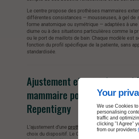
Le centre propose des prothèses mammaires exte
différentes consistances — mousseuses, à gel de si
forme anatomique ou symétrique — adaptées à une u
diurne ou à des situations particulières comme la pr
ou le port de maillots de bain. Chaque modèle est s
fonction du profil spécifique de la patiente, sans a
standardisée.
Ajustement et suivi de proth
Your priva
mammaire pour les patientes
Repentigny
We use Cookies to
personalising conte
traffic and optimizi
clicking "I Agree" 
L'ajustement d'une
prothèse mammaire externe
ne s
from our providers
choix du dispositif. Le Centre Orthopédique Joly as