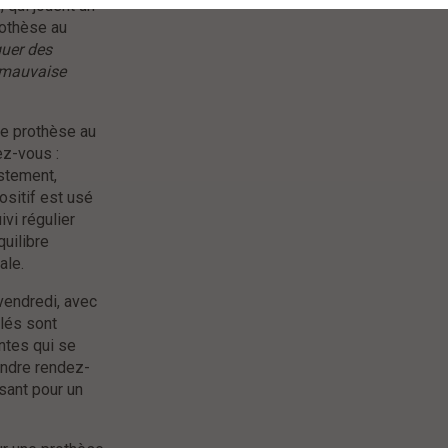
 qui jouent un
rothèse au
uer des
e mauvaise
ne prothèse au
ez-vous :
ustement,
sitif est usé
vi régulier
quilibre
ale.
vendredi, avec
llés sont
ntes qui se
endre rendez-
isant pour un