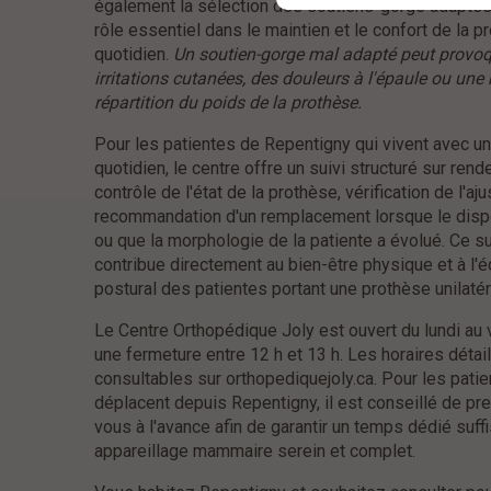
également la sélection des soutiens-gorge adaptés,
rôle essentiel dans le maintien et le confort de la p
quotidien.
Un soutien-gorge mal adapté peut provoq
irritations cutanées, des douleurs à l'épaule ou un
répartition du poids de la prothèse.
Pour les patientes de Repentigny qui vivent avec u
quotidien, le centre offre un suivi structuré sur rend
contrôle de l'état de la prothèse, vérification de l'aj
recommandation d'un remplacement lorsque le dispo
ou que la morphologie de la patiente a évolué. Ce sui
contribue directement au bien-être physique et à l'é
postural des patientes portant une prothèse unilatér
Le Centre Orthopédique Joly est ouvert du lundi au 
une fermeture entre 12 h et 13 h. Les horaires détai
consultables sur orthopediquejoly.ca. Pour les patie
déplacent depuis Repentigny, il est conseillé de pr
vous à l'avance afin de garantir un temps dédié suff
appareillage mammaire serein et complet.