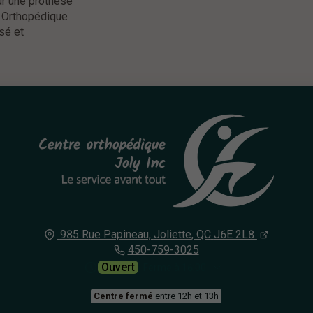
ur une prothèse
 Orthopédique
sé et
985 Rue Papineau,
Joliette, QC
J6E 2L8
450-759-3025
Ouvert
⋅ Ferme à 16:00
Centre fermé
entre 12h et 13h