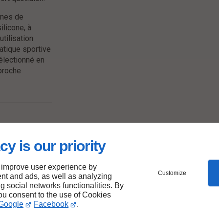
rnes de
licone, à
tilisation
atique sportive
électionné en
pproche
èse
cy is our priority
 de
 improve user experience by
Customize
nt and ads, as well as analyzing
ng social networks functionalities. By
you consent to the use of Cookies
e limite pas au
Google
Facebook
.
sure