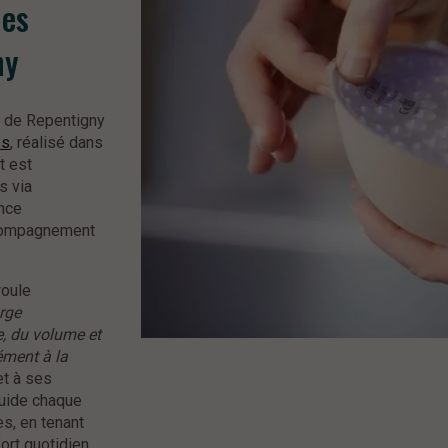
nes
ny
s de Repentigny
es
, réalisé dans
t est
s via
ance
accompagnement
oule
rge
e, du volume et
ément à la
et à ses
guide chaque
es, en tenant
rt quotidien.