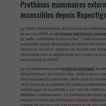
Prothèses mammaires exter
accessibles depuis Repentig
Le Centre Orthopédique Joly propose aux patiente
un service dédié aux
prothèses mammaires extern
un cadre confidentiel et bienveillant. L'établissemen
accessible depuis Repentigny en environ 50 minute
l'autoroute 40 Est en direction de Joliette, une dist
raisonnable pour un appareillage qui requiert un 
personnalisé et attentif.
La consultation pour une
prothèse mammaire
se dér
obligatoirement sur rendez-vous.
Cette prise en cha
individualisée est essentielle, car le choix du modèl
de la forme de la prothèse doit correspondre précis
morphologie de la patiente
, à son type de cicatrice 
habitudes vestimentaires. Le technicien du centre 
patiente à travers les différentes options disponibl
compte de ses besoins fonctionnels et de son confo